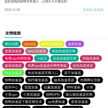
这款游戏的剧情非常感人，让我久久不能忘怀。
2024-12-29
支持
[0]
反对
[0]
友情链接
网站地图
QuickQ
旋风加速度器
旋风加速
坚果加速器
tiktok加速器
狗急加速器官网
免费vqn外网加速
小蓝鸟
优途加速器官网
风驰加速器
旋风加速器
免费vps加速器外网苹果版
旋风加速度器
快连加速器
快连加速器官网入口
原子加速器
快鸭加速器
快柠檬加速器
旋风加速度器
外网网址导航
软件中心
雷霆加速
狂飙加速器
哔咔漫画
小美
小美vpn
小美加速器
快鸭VPN
速云梯加速器官网
快鸭加速器下载官网安卓
vp免费加速
星星加速器