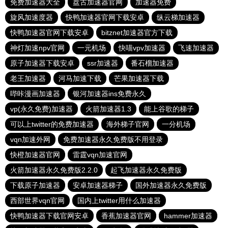
免费加速器大全
盘古加速器官网
加速器免费
旋风加速度器
快鸭加速器官网下载安卓
纵云梯加速器
快鸭加速器官网下载安卓
bitznet加速器官方下载
神灯加速npv官网
一元机场
快喵vpv加速器
飞速加速器
原子加速器下载安卓
ssr加速器
番石榴加速器
老王加速器
河马加速下载
芒果加速器下载
哔咔漫画加速器
银河加速器ins免费永久
vp(永久免费)加速器
火箭加速器1.3
能上谷歌的梯子
可以上twitter的免费加速器
海外梯子官网
一分机场
vqn加速外网
免费加速器永久免费版不用登录
快橙加速器官网
雷霆vqn加速官网
火箭加速器永久免费版2.2.0
起飞加速器永久免费版
下载原子加速器
安卓加速器梯子
国外加速器永久免费版
西部世界vqn官网
国内上twitter用什么加速器
快鸭加速器下载官网安卓
香蕉加速器官网
hammer加速器