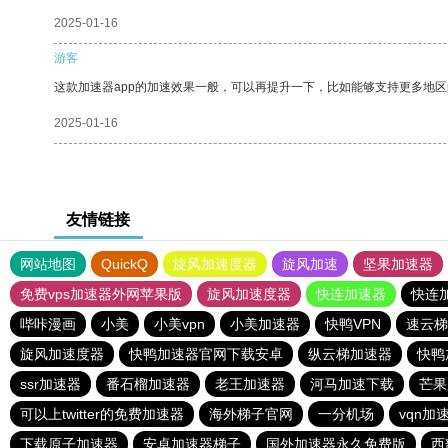
2025-01-16
游客
这款加速器app的加速效果一般，可以再提升一下，比如能够支持更多地
2025-01-16
友情链接
网站地图
QuickQ
旋风加速度器
旋风加速
坚果加速器
免费vps加速器外网苹果版
旋风加速度器
快连加速器
快连
哔咔漫画
小美
小美vpn
小美加速器
快鸭VPN
速云梯
旋风加速度器
快鸭加速器官网下载安卓
纵云梯加速器
快鸭
ssr加速器
番石榴加速器
老王加速器
河马加速下载
芒果
可以上twitter的免费加速器
海外梯子官网
一分机场
vqn加
下载原子加速器
安卓加速器梯子
国外加速器永久免费版
西