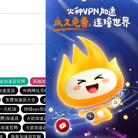
支持
[0]
反对
[0]
支持
[0]
反对
[0]
途加速器官网
风驰加速器
旋风加速器
加速度器
外网网址导航
软件中心
雷霆加速
狂飙加速器
免费加速器大全
盘古加速器官网
加速器免费
一元机场
快喵vpv加速器
飞速加速器
原子加速器下载安卓
免费)加速器
火箭加速器1.3
能上谷歌的梯子
n加速官网
火箭加速器永久免费版2.2.0
起飞加速器永久免费版
卓
香蕉加速器官网
hammer加速器