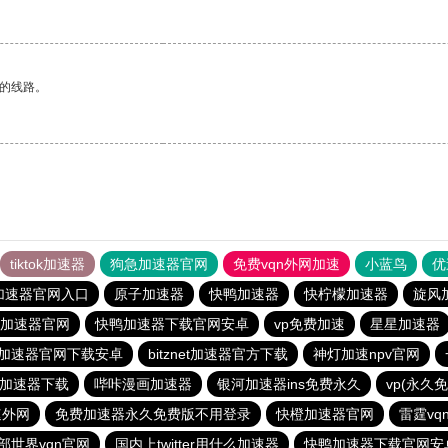
区的线路。
tiktok加速器
狗急加速器官网
免费vqn外网加速
小蓝鸟
优
加速器官网入口
原子加速器
快鸭加速器
快柠檬加速器
旋风
加速器官网
快鸭加速器下载官网安卓
vp免费加速
星星加速器
加速器官网下载安卓
bitznet加速器官方下载
神灯加速npv官网
加速器下载
哔咔漫画加速器
银河加速器ins免费永久
vp(永久
速外网
免费加速器永久免费版不用登录
快橙加速器官网
雷霆vq
部世界vqn官网
国内上twitter用什么加速器
快鸭加速器下载官网安