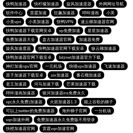
快鸭加速器
快柠檬加速器
旋风加速度器
外网网址导航
软件中心
雷霆加速
狂飙加速器
哔咔漫画
小美
小美vpn
小美加速器
快鸭VPN
速云梯加速器官网
快鸭加速器下载官网安卓
vp免费加速
星星加速器
免费加速器大全
盘古加速器官网
加速器免费
旋风加速度器
快鸭加速器官网下载安卓
纵云梯加速器
快鸭加速器官网下载安卓
bitznet加速器官方下载
神灯加速npv官网
一元机场
快喵vpv加速器
飞速加速器
原子加速器下载安卓
ssr加速器
番石榴加速器
老王加速器
河马加速下载
芒果加速器下载
哔咔漫画加速器
银河加速器ins免费永久
vp(永久免费)加速器
火箭加速器1.3
能上谷歌的梯子
可以上twitter的免费加速器
海外梯子官网
一分机场
vqn加速外网
免费加速器永久免费版不用登录
快橙加速器官网
雷霆vqn加速官网