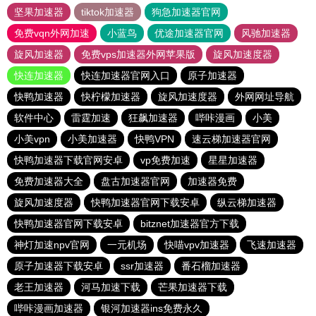
坚果加速器
tiktok加速器
狗急加速器官网
免费vqn外网加速
小蓝鸟
优途加速器官网
风驰加速器
旋风加速器
免费vps加速器外网苹果版
旋风加速度器
快连加速器
快连加速器官网入口
原子加速器
快鸭加速器
快柠檬加速器
旋风加速度器
外网网址导航
软件中心
雷霆加速
狂飙加速器
哔咔漫画
小美
小美vpn
小美加速器
快鸭VPN
速云梯加速器官网
快鸭加速器下载官网安卓
vp免费加速
星星加速器
免费加速器大全
盘古加速器官网
加速器免费
旋风加速度器
快鸭加速器官网下载安卓
纵云梯加速器
快鸭加速器官网下载安卓
bitznet加速器官方下载
神灯加速npv官网
一元机场
快喵vpv加速器
飞速加速器
原子加速器下载安卓
ssr加速器
番石榴加速器
老王加速器
河马加速下载
芒果加速器下载
哔咔漫画加速器
银河加速器ins免费永久