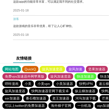
这款app的功能非常丰富，可以满足我不同的社交需求。
2025-01-18
游客
这款游戏的音乐非常优美，听了让人心旷神怡。
2025-01-18
友情链接
网站地图
QuickQ
旋风加速度器
旋风加速
坚果加速器
免费vps加速器外网苹果版
旋风加速度器
快连加速器
快连
哔咔漫画
小美
小美vpn
小美加速器
快鸭VPN
速云梯
旋风加速度器
快鸭加速器官网下载安卓
纵云梯加速器
快鸭
ssr加速器
番石榴加速器
老王加速器
河马加速下载
芒果
可以上twitter的免费加速器
海外梯子官网
一分机场
vqn加