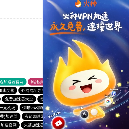
支持
[0]
反对
[0]
支持
[0]
反对
[0]
途加速器官网
风驰加速器
旋风加速器
加速度器
外网网址导航
软件中心
雷霆加速
狂飙加速器
免费加速器大全
盘古加速器官网
加速器免费
一元机场
快喵vpv加速器
飞速加速器
原子加速器下载安卓
免费)加速器
火箭加速器1.3
能上谷歌的梯子
n加速官网
火箭加速器永久免费版2.2.0
起飞加速器永久免费版