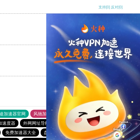
支持
[0]
反对
[0]
支持
[0]
反对
[0]
支持
[0]
反对
[0]
途加速器官网
风驰加速器
旋风加速器
加速度器
外网网址导航
软件中心
雷霆加速
狂飙加速器
免费加速器大全
盘古加速器官网
加速器免费