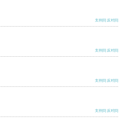
支持
[0]
反对
[0]
支持
[0]
反对
[0]
支持
[0]
反对
[0]
支持
[0]
反对
[0]