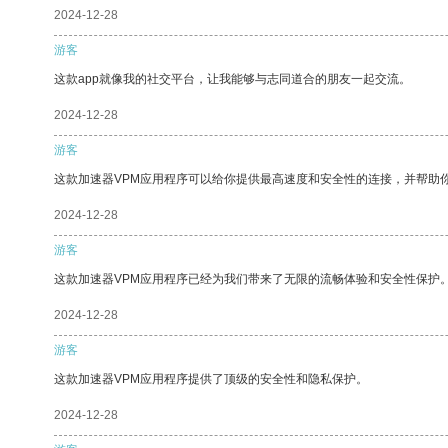
2024-12-28
游客
这款app就像我的社交平台，让我能够与志同道合的朋友一起交流。
2024-12-28
游客
这款加速器VPM应用程序可以给你提供最高速度和安全性的连接，并帮助
2024-12-28
游客
这款加速器VPM应用程序已经为我们带来了无限的流畅体验和安全性保护
2024-12-28
游客
这款加速器VPM应用程序提供了顶级的安全性和隐私保护。
2024-12-28