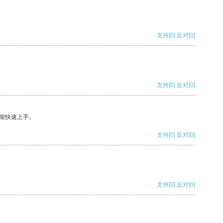
支持
[0]
反对
[0]
支持
[0]
反对
[0]
能快速上手。
支持
[0]
反对
[0]
支持
[0]
反对
[0]