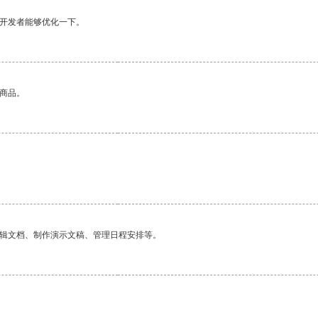
望开发者能够优化一下。
的商品。
编辑文档、制作演示文稿、管理日程安排等。