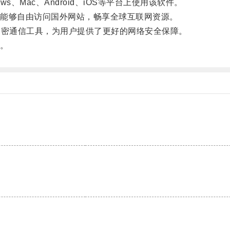
、Mac、Android、iOS等平台上使用该软件。
能够自由访问国外网站，畅享全球互联网资源。
密通信工具，为用户提供了更好的网络安全保障。
。