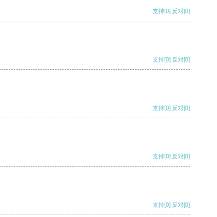
支持
[0]
反对
[0]
支持
[0]
反对
[0]
支持
[0]
反对
[0]
支持
[0]
反对
[0]
支持
[0]
反对
[0]