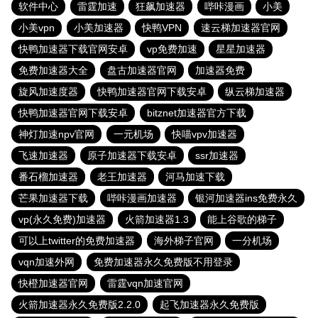
软件中心
雷霆加速
狂飙加速器
哔咔漫画
小美
小美vpn
小美加速器
快鸭VPN
速云梯加速器官网
快鸭加速器下载官网安卓
vp免费加速
星星加速器
免费加速器大全
盘古加速器官网
加速器免费
旋风加速度器
快鸭加速器官网下载安卓
纵云梯加速器
快鸭加速器官网下载安卓
bitznet加速器官方下载
神灯加速npv官网
一元机场
快喵vpv加速器
飞速加速器
原子加速器下载安卓
ssr加速器
番石榴加速器
老王加速器
河马加速下载
芒果加速器下载
哔咔漫画加速器
银河加速器ins免费永久
vp(永久免费)加速器
火箭加速器1.3
能上谷歌的梯子
可以上twitter的免费加速器
海外梯子官网
一分机场
vqn加速外网
免费加速器永久免费版不用登录
快橙加速器官网
雷霆vqn加速官网
火箭加速器永久免费版2.2.0
起飞加速器永久免费版